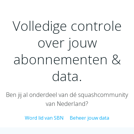
Naar
de
inhoud
Volledige controle
springen
over jouw
abonnementen &
data.
Ben jij al onderdeel van dé squashcommunity
van Nederland?
Word lid van SBN
Beheer jouw data