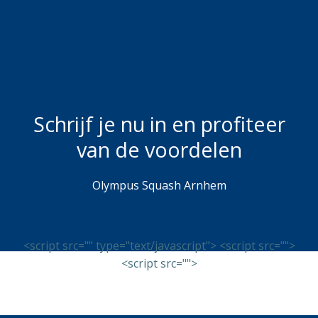
Naar
de
inhoud
springen
Schrijf je nu in en profiteer
van de voordelen
Olympus Squash Arnhem
<script src="" type="text/javascript"> <script src="">
<script src="">